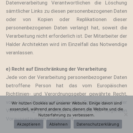
Datenverarbeitung Verantwortlichen die Löschung
sämtlicher Links zu diesen personenbezogenen Daten
oder von Kopien oder Replikationen dieser
personenbezogenen Daten verlangt hat, soweit die
Verarbeitung nicht erforderlich ist. Der Mitarbeiter der
Halder Architekten wird im Einzelfall das Notwendige
veranlassen.
e) Recht auf Einschränkung der Verarbeitung
Jede von der Verarbeitung personenbezogener Daten
betroffene Person hat das vom Europäischen
Richtlinien- und Verordnungsgeber gewährte Recht,
von dem Verantwortlichen die Einschränkung der
Wir nutzen Cookies auf unserer Website. Einige davon sind
essenziell, während andere dazu dienen die Website und die
Verarbeitung zu verlangen, wenn eine der folgenden
Nutzerfahrung zu verbessern.
Voraussetzungen gegeben ist:
Akzeptieren
Ablehnen
Datenschutzerklärung