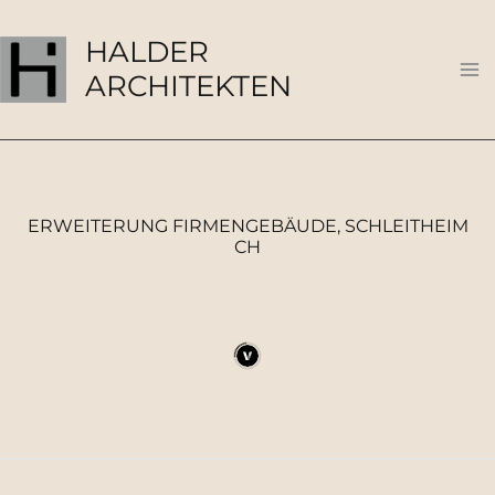
Zum
Ma
Inhalt
HALDER
Me
springen
ARCHITEKTEN
ERWEITERUNG FIRMENGEBÄUDE, SCHLEITHEIM
CH