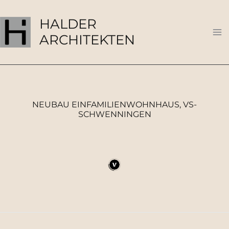
Zum
Ma
Inhalt
HALDER
Me
springen
ARCHITEKTEN
NEUBAU EINFAMILIENWOHNHAUS, VS-
SCHWENNINGEN